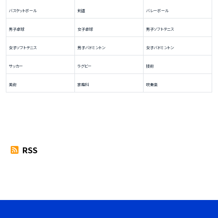
バスケットボール
剣道
バレーボール
男子卓球
女子卓球
男子ソフトテニス
女子ソフトテニス
男子バドミントン
女子バドミントン
サッカー
ラグビー
技術
美術
家庭科
吹奏楽
RSS