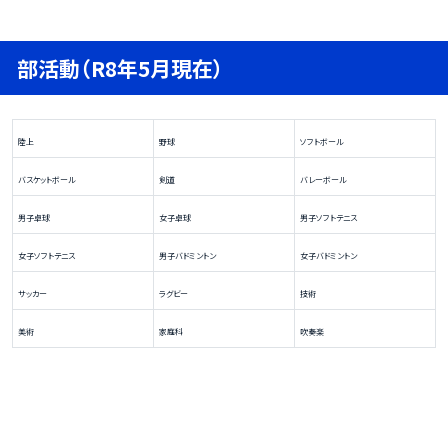
部活動（R8年5月現在）
陸上
野球
ソフトボール
バスケットボール
剣道
バレーボール
男子卓球
女子卓球
男子ソフトテニス
女子ソフトテニス
男子バドミントン
女子バドミントン
サッカー
ラグビー
技術
美術
家庭科
吹奏楽