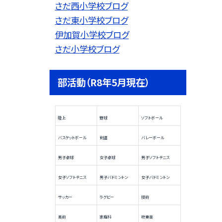
さだ西小学校ブログ
さだ東小学校ブログ
伊加賀小学校ブログ
さだ小学校ブログ
部活動（R8年5月現在）
陸上
野球
ソフトボール
バスケットボール
剣道
バレーボール
男子卓球
女子卓球
男子ソフトテニス
女子ソフトテニス
男子バドミントン
女子バドミントン
サッカー
ラグビー
技術
美術
家庭科
吹奏楽