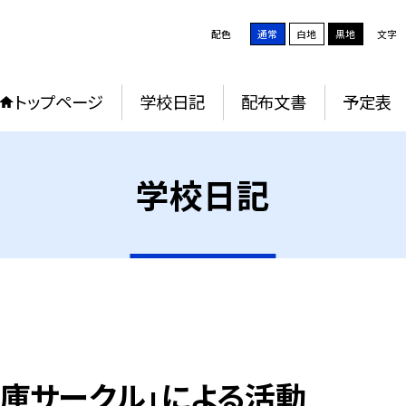
配色
通常
白地
黒地
文字
トップページ
学校日記
配布文書
予定表
学校日記
文庫サークル」による活動