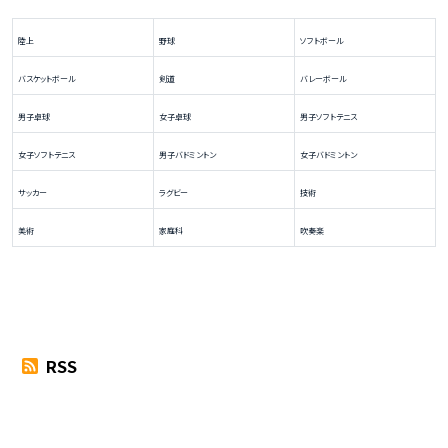
陸上
野球
ソフトボール
バスケットボール
剣道
バレーボール
男子卓球
女子卓球
男子ソフトテニス
女子ソフトテニス
男子バドミントン
女子バドミントン
サッカー
ラグビー
技術
美術
家庭科
吹奏楽
RSS