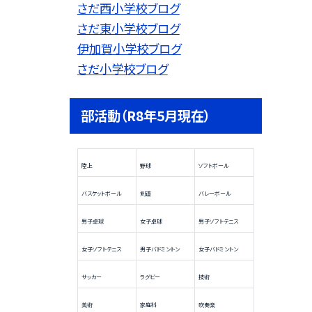
さだ西小学校ブログ
さだ東小学校ブログ
伊加賀小学校ブログ
さだ小学校ブログ
部活動（R8年5月現在）
陸上
野球
ソフトボール
バスケットボール
剣道
バレーボール
男子卓球
女子卓球
男子ソフトテニス
女子ソフトテニス
男子バドミントン
女子バドミントン
サッカー
ラグビー
技術
美術
家庭科
吹奏楽