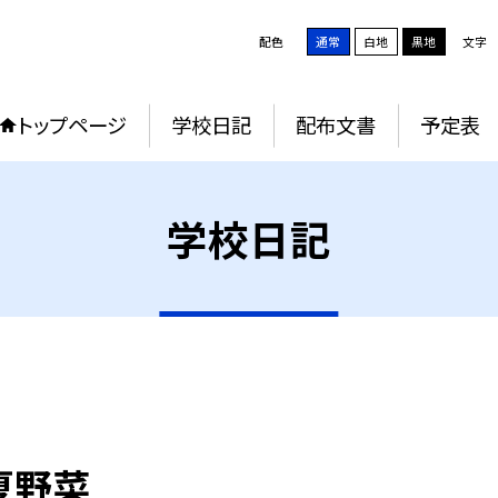
配色
通常
白地
黒地
文字
トップページ
学校日記
配布文書
予定表
学校日記
夏野菜