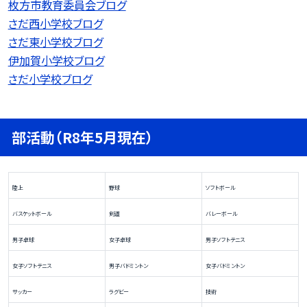
枚方市教育委員会ブログ
さだ西小学校ブログ
さだ東小学校ブログ
伊加賀小学校ブログ
さだ小学校ブログ
部活動（R8年5月現在）
陸上
野球
ソフトボール
バスケットボール
剣道
バレーボール
男子卓球
女子卓球
男子ソフトテニス
女子ソフトテニス
男子バドミントン
女子バドミントン
サッカー
ラグビー
技術