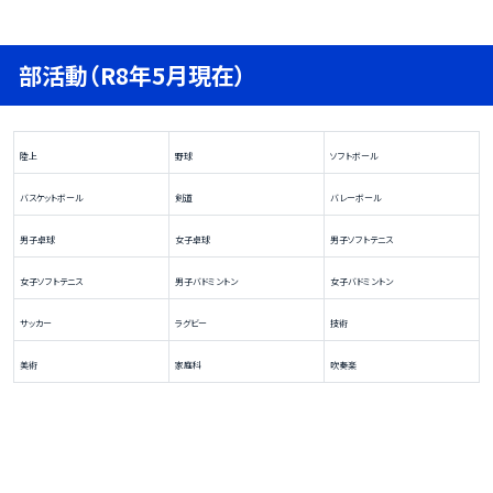
部活動（R8年5月現在）
陸上
野球
ソフトボール
バスケットボール
剣道
バレーボール
男子卓球
女子卓球
男子ソフトテニス
女子ソフトテニス
男子バドミントン
女子バドミントン
サッカー
ラグビー
技術
美術
家庭科
吹奏楽