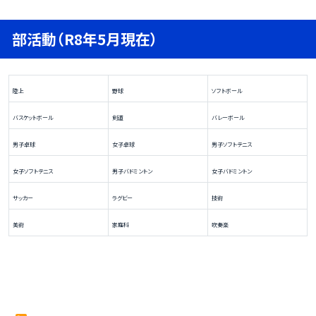
部活動（R8年5月現在）
陸上
野球
ソフトボール
バスケットボール
剣道
バレーボール
男子卓球
女子卓球
男子ソフトテニス
女子ソフトテニス
男子バドミントン
女子バドミントン
サッカー
ラグビー
技術
美術
家庭科
吹奏楽