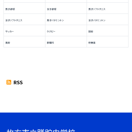
男子卓球
女子卓球
男子ソフトテニス
女子ソフトテニス
男子バドミントン
女子バドミントン
サッカー
ラグビー
技術
美術
家庭科
吹奏楽
RSS