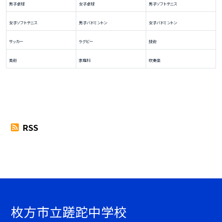
男子卓球
女子卓球
男子ソフトテニス
女子ソフトテニス
男子バドミントン
女子バドミントン
サッカー
ラグビー
技術
美術
家庭科
吹奏楽
RSS
枚方市立蹉跎中学校