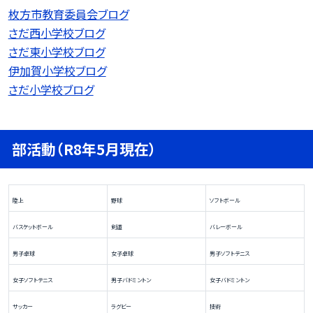
枚方市教育委員会ブログ
さだ西小学校ブログ
さだ東小学校ブログ
伊加賀小学校ブログ
さだ小学校ブログ
部活動（R8年5月現在）
陸上
野球
ソフトボール
バスケットボール
剣道
バレーボール
男子卓球
女子卓球
男子ソフトテニス
女子ソフトテニス
男子バドミントン
女子バドミントン
サッカー
ラグビー
技術