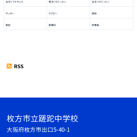
女子ソフトテニス
男子バドミントン
女子バドミントン
サッカー
ラグビー
技術
美術
家庭科
吹奏楽
RSS
枚方市立蹉跎中学校
大阪府枚方市出口5-40-1