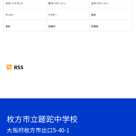
女子ソフトテニス
男子バドミントン
女子バドミントン
サッカー
ラグビー
技術
美術
家庭科
吹奏楽
RSS
枚方市立蹉跎中学校
大阪府枚方市出口5-40-1