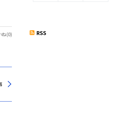
RSS
ね(0)
事