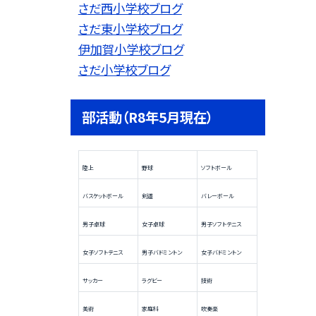
さだ西小学校ブログ
さだ東小学校ブログ
伊加賀小学校ブログ
さだ小学校ブログ
部活動（R8年5月現在）
陸上
野球
ソフトボール
バスケットボール
剣道
バレーボール
男子卓球
女子卓球
男子ソフトテニス
女子ソフトテニス
男子バドミントン
女子バドミントン
サッカー
ラグビー
技術
美術
家庭科
吹奏楽