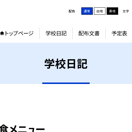
配色
通常
白地
黒地
文字
トップページ
学校日記
配布文書
予定表
学校日記
給食メニュー