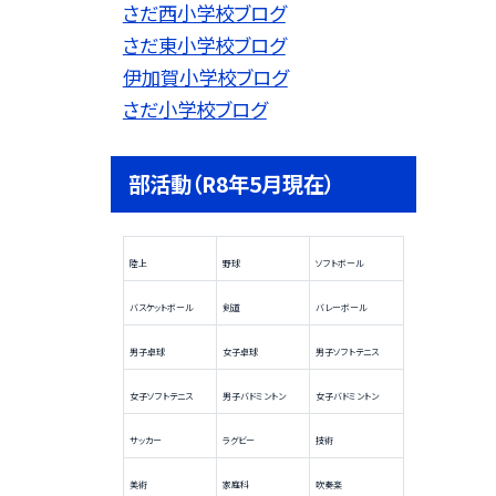
さだ西小学校ブログ
さだ東小学校ブログ
伊加賀小学校ブログ
さだ小学校ブログ
部活動（R8年5月現在）
陸上
野球
ソフトボール
バスケットボール
剣道
バレーボール
男子卓球
女子卓球
男子ソフトテニス
女子ソフトテニス
男子バドミントン
女子バドミントン
サッカー
ラグビー
技術
美術
家庭科
吹奏楽