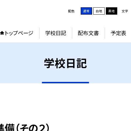
配色
通常
白地
黒地
文字
トップページ
学校日記
配布文書
予定表
学校日記
準備（その２）