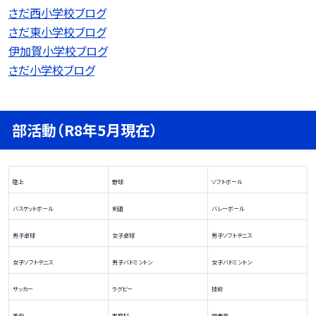
さだ西小学校ブログ
さだ東小学校ブログ
伊加賀小学校ブログ
さだ小学校ブログ
部活動（R8年5月現在）
陸上
野球
ソフトボール
バスケットボール
剣道
バレーボール
男子卓球
女子卓球
男子ソフトテニス
女子ソフトテニス
男子バドミントン
女子バドミントン
サッカー
ラグビー
技術
美術
家庭科
吹奏楽