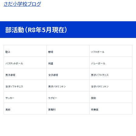
さだ小学校ブログ
部活動（R8年5月現在）
陸上
野球
ソフトボール
バスケットボール
剣道
バレーボール
男子卓球
女子卓球
男子ソフトテニス
女子ソフトテニス
男子バドミントン
女子バドミントン
サッカー
ラグビー
技術
美術
家庭科
吹奏楽