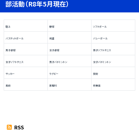
部活動（R8年5月現在）
陸上
野球
ソフトボール
バスケットボール
剣道
バレーボール
男子卓球
女子卓球
男子ソフトテニス
女子ソフトテニス
男子バドミントン
女子バドミントン
サッカー
ラグビー
技術
美術
家庭科
吹奏楽
RSS