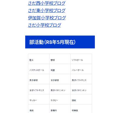
さだ西小学校ブログ
さだ東小学校ブログ
伊加賀小学校ブログ
さだ小学校ブログ
部活動（R8年5月現在）
陸上
野球
ソフトボール
バスケットボール
剣道
バレーボール
男子卓球
女子卓球
男子ソフトテニス
女子ソフトテニス
男子バドミントン
女子バドミントン
サッカー
ラグビー
技術
美術
家庭科
吹奏楽