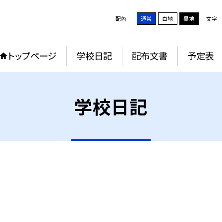
配色
通常
白地
黒地
文字
トップページ
学校日記
配布文書
予定表
学校日記