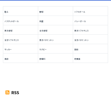
陸上
野球
ソフトボール
バスケットボール
剣道
バレーボール
男子卓球
女子卓球
男子ソフトテニス
女子ソフトテニス
男子バドミントン
女子バドミントン
サッカー
ラグビー
技術
美術
家庭科
吹奏楽
RSS