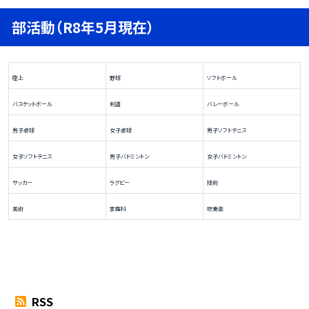
部活動（R8年5月現在）
陸上
野球
ソフトボール
バスケットボール
剣道
バレーボール
男子卓球
女子卓球
男子ソフトテニス
女子ソフトテニス
男子バドミントン
女子バドミントン
サッカー
ラグビー
技術
美術
家庭科
吹奏楽
RSS