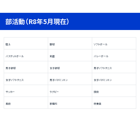
部活動（R8年5月現在）
陸上
野球
ソフトボール
バスケットボール
剣道
バレーボール
男子卓球
女子卓球
男子ソフトテニス
女子ソフトテニス
男子バドミントン
女子バドミントン
サッカー
ラグビー
技術
美術
家庭科
吹奏楽