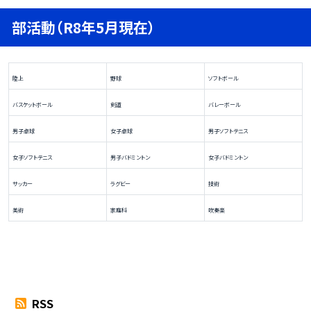
部活動（R8年5月現在）
陸上
野球
ソフトボール
バスケットボール
剣道
バレーボール
男子卓球
女子卓球
男子ソフトテニス
女子ソフトテニス
男子バドミントン
女子バドミントン
サッカー
ラグビー
技術
美術
家庭科
吹奏楽
RSS