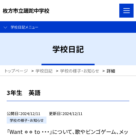
枚方市立蹉跎中学校
学校日記メニュー
学校日記
トップページ
>
学校日記
>
学校の様子・お知らせ
>
詳細
3年生 英語
公開日
2024/12/11
更新日
2024/12/11
学校の様子・お知らせ
「Want ⚪︎⚪︎ to ・・・」について、歌やビンゴゲーム、メッ