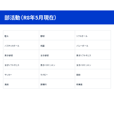
部活動（R8年5月現在）
陸上
野球
ソフトボール
バスケットボール
剣道
バレーボール
男子卓球
女子卓球
男子ソフトテニス
女子ソフトテニス
男子バドミントン
女子バドミントン
サッカー
ラグビー
技術
美術
家庭科
吹奏楽