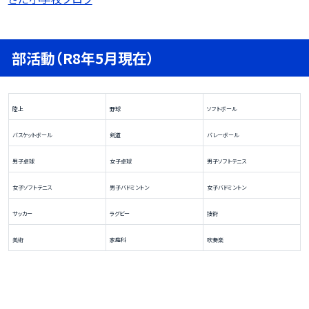
部活動（R8年5月現在）
陸上
野球
ソフトボール
バスケットボール
剣道
バレーボール
男子卓球
女子卓球
男子ソフトテニス
女子ソフトテニス
男子バドミントン
女子バドミントン
サッカー
ラグビー
技術
美術
家庭科
吹奏楽