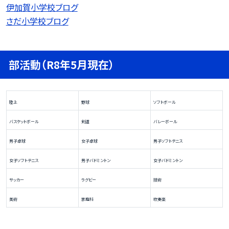
伊加賀小学校ブログ
さだ小学校ブログ
部活動（R8年5月現在）
陸上
野球
ソフトボール
バスケットボール
剣道
バレーボール
男子卓球
女子卓球
男子ソフトテニス
女子ソフトテニス
男子バドミントン
女子バドミントン
サッカー
ラグビー
技術
美術
家庭科
吹奏楽