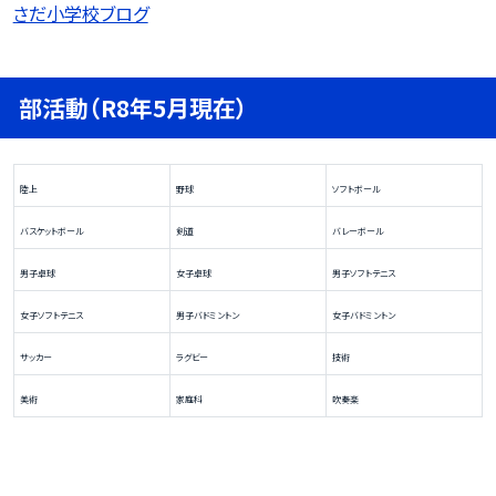
さだ小学校ブログ
部活動（R8年5月現在）
陸上
野球
ソフトボール
バスケットボール
剣道
バレーボール
男子卓球
女子卓球
男子ソフトテニス
女子ソフトテニス
男子バドミントン
女子バドミントン
サッカー
ラグビー
技術
美術
家庭科
吹奏楽