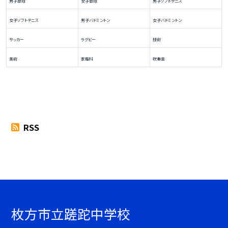
男子卓球
女子卓球
男子ソフトテニス
女子ソフトテニス
男子バドミントン
女子バドミントン
サッカー
ラグビー
技術
美術
家庭科
吹奏楽
RSS
枚方市立蹉跎中学校