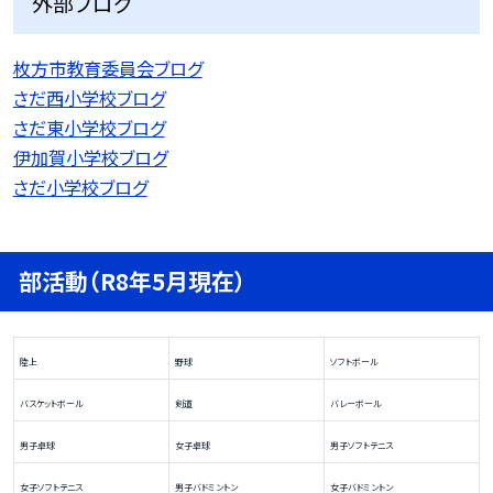
外部ブログ
枚方市教育委員会ブログ
さだ西小学校ブログ
さだ東小学校ブログ
伊加賀小学校ブログ
さだ小学校ブログ
部活動（R8年5月現在）
陸上
野球
ソフトボール
バスケットボール
剣道
バレーボール
男子卓球
女子卓球
男子ソフトテニス
女子ソフトテニス
男子バドミントン
女子バドミントン