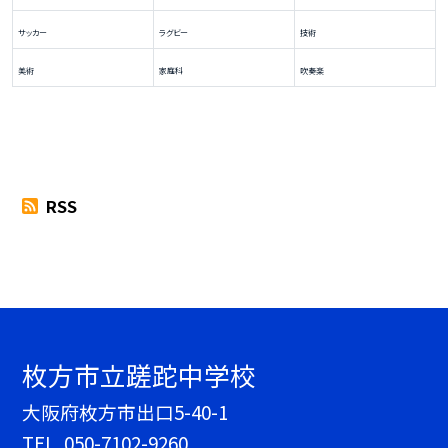
サッカー
ラグビー
技術
美術
家庭科
吹奏楽
RSS
枚方市立蹉跎中学校
大阪府枚方市出口5-40-1
TEL.
050-7102-9260