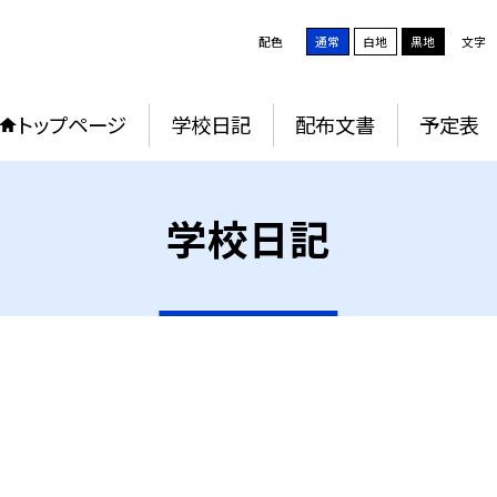
配色
通常
白地
黒地
文字
トップページ
学校日記
配布文書
予定表
学校日記