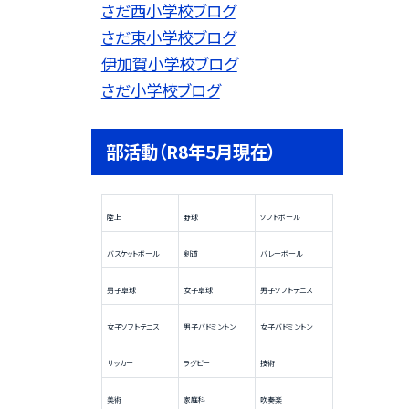
さだ西小学校ブログ
さだ東小学校ブログ
伊加賀小学校ブログ
さだ小学校ブログ
部活動（R8年5月現在）
陸上
野球
ソフトボール
バスケットボール
剣道
バレーボール
男子卓球
女子卓球
男子ソフトテニス
女子ソフトテニス
男子バドミントン
女子バドミントン
サッカー
ラグビー
技術
美術
家庭科
吹奏楽