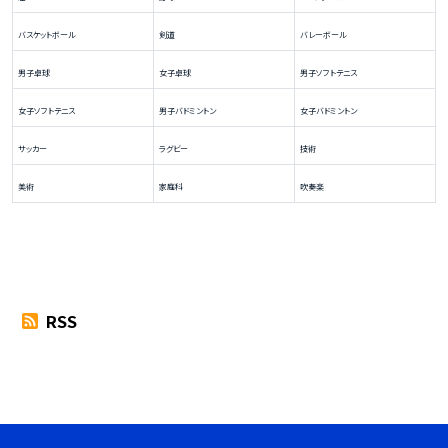
バスケットボール
剣道
バレーボール
男子卓球
女子卓球
男子ソフトテニス
女子ソフトテニス
男子バドミントン
女子バドミントン
サッカー
ラグビー
技術
美術
家庭科
吹奏楽
RSS