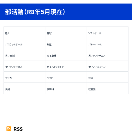
部活動（R8年5月現在）
陸上
野球
ソフトボール
バスケットボール
剣道
バレーボール
男子卓球
女子卓球
男子ソフトテニス
女子ソフトテニス
男子バドミントン
女子バドミントン
サッカー
ラグビー
技術
美術
家庭科
吹奏楽
RSS