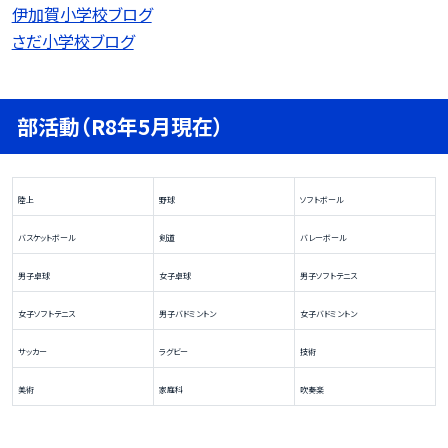
伊加賀小学校ブログ
さだ小学校ブログ
部活動（R8年5月現在）
陸上
野球
ソフトボール
バスケットボール
剣道
バレーボール
男子卓球
女子卓球
男子ソフトテニス
女子ソフトテニス
男子バドミントン
女子バドミントン
サッカー
ラグビー
技術
美術
家庭科
吹奏楽