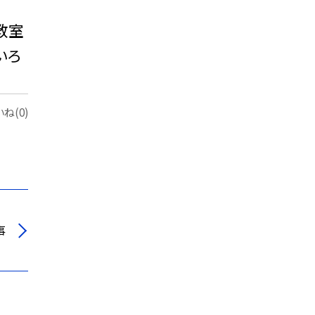
教室
いろ
ね(0)
事