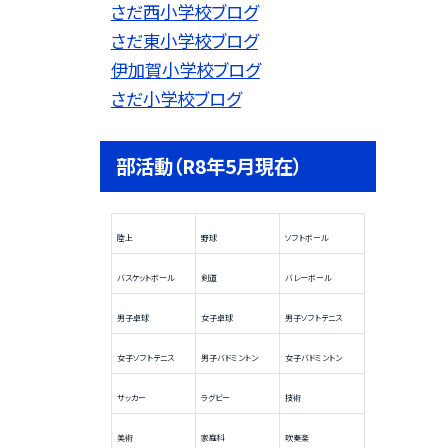
さだ西小学校ブログ
さだ東小学校ブログ
伊加賀小学校ブログ
さだ小学校ブログ
部活動（R8年5月現在）
陸上
野球
ソフトボール
バスケットボール
剣道
バレーボール
男子卓球
女子卓球
男子ソフトテニス
女子ソフトテニス
男子バドミントン
女子バドミントン
サッカー
ラグビー
技術
美術
家庭科
吹奏楽