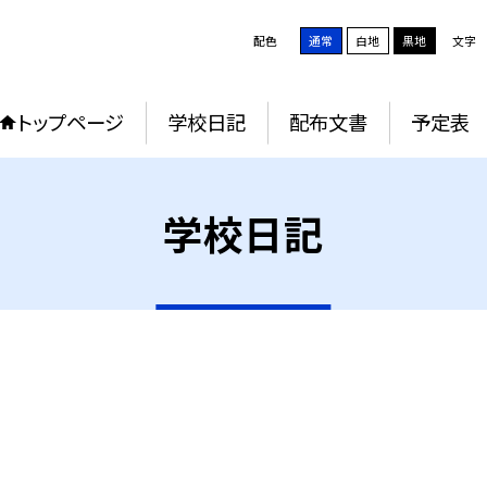
配色
通常
白地
黒地
文字
トップページ
学校日記
配布文書
予定表
学校日記