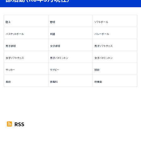
陸上
野球
ソフトボール
バスケットボール
剣道
バレーボール
男子卓球
女子卓球
男子ソフトテニス
女子ソフトテニス
男子バドミントン
女子バドミントン
サッカー
ラグビー
技術
美術
家庭科
吹奏楽
RSS