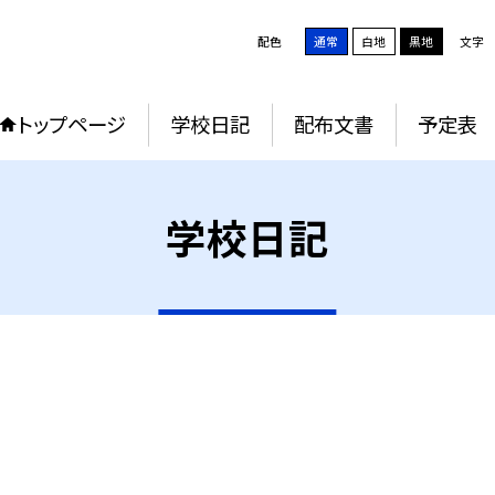
配色
通常
白地
黒地
文字
トップページ
学校日記
配布文書
予定表
学校日記