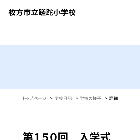
枚方市立蹉跎小学校
トップページ
>
学校日記
>
学校の様子
>
詳細
第１５０回 入学式