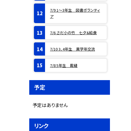
7/9 1〜3年生 図書ボランティ
ア
7/6 さだ小の竹 七夕&給食
7/10 3、4年生 異学年交流
7/8 5年生 裁縫
予定
予定はありません
リンク