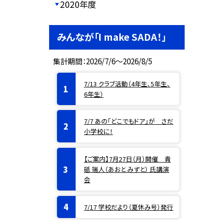
2020年度
みんなが「I make SADA！」
集計期間：2026/7/6～2026/8/5
7/13 クラブ活動（4年生、5年生、
6年生）
7/7 あの「どこでもドア」が さだ
小学校に！
【ご案内】7月27日（月）開催 青
砥 瑞人（あおと みずと） 氏講演
会
7/17 学校だより（夏休み号）発行