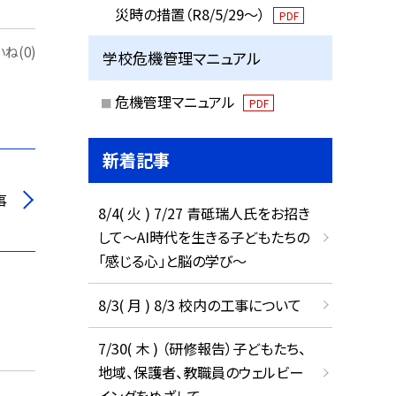
災時の措置（R8/5/29〜）
PDF
ね(0)
学校危機管理マニュアル
危機管理マニュアル
PDF
新着記事
事
8/4( 火 ) 7/27 青砥瑞人氏をお招き
して〜AI時代を生きる子どもたちの
「感じる心」と脳の学び〜
8/3( 月 ) 8/3 校内の工事について
7/30( 木 ) （研修報告）子どもたち、
地域、保護者、教職員のウェルビー