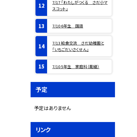
7/17 「わたしがつくる さだ小マ
スコット」
7/10 6年生 国語
7/13 給食交流 さだ幼稚園と
「いちごだいさくせん」
7/10 5年生 家庭科（裁縫）
予定
予定はありません
リンク