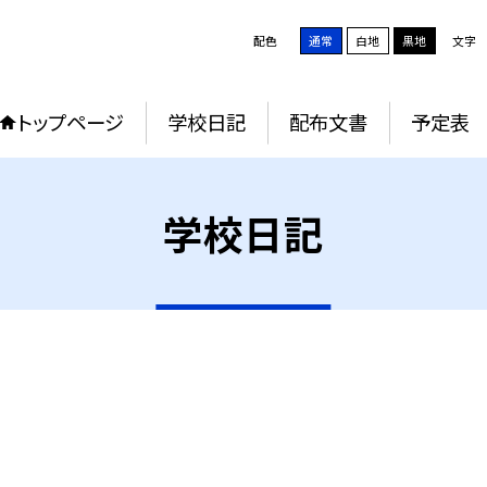
配色
通常
白地
黒地
文字
トップページ
学校日記
配布文書
予定表
学校日記