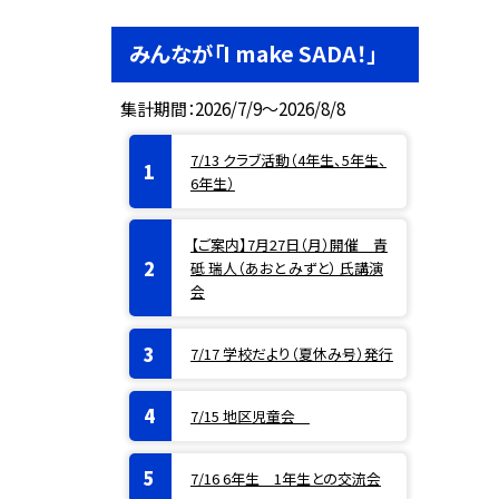
みんなが「I make SADA！」
集計期間：2026/7/9～2026/8/8
7/13 クラブ活動（4年生、5年生、
6年生）
【ご案内】7月27日（月）開催 青
砥 瑞人（あおと みずと） 氏講演
会
7/17 学校だより（夏休み号）発行
7/15 地区児童会
7/16 6年生 1年生との交流会