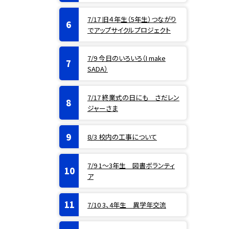
7/17 旧４年生（5年生）つながり
でアップサイクルプロジェクト
7/9 今日のいろいろ（I make
SADA）
7/17 終業式の日にも さだレン
ジャーさま
8/3 校内の工事について
7/9 1〜3年生 図書ボランティ
ア
7/10 3、4年生 異学年交流