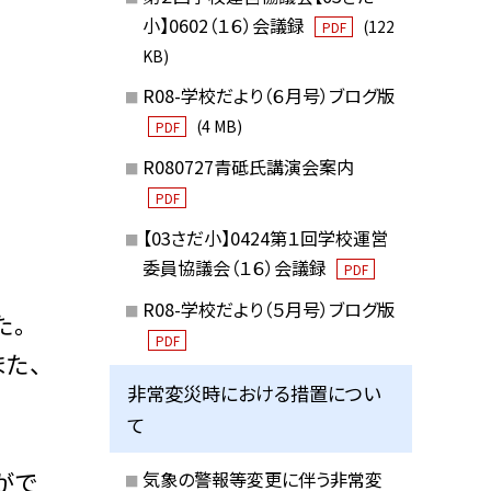
小】0602（１６）会議録
(122
PDF
KB)
R08-学校だより（６月号）ブログ版
(4 MB)
PDF
R080727青砥氏講演会案内
PDF
【03さだ小】0424第１回学校運営
委員協議会（１６）会議録
PDF
R08-学校だより（５月号）ブログ版
た。
PDF
た、
非常変災時における措置につい
て
がで
気象の警報等変更に伴う非常変