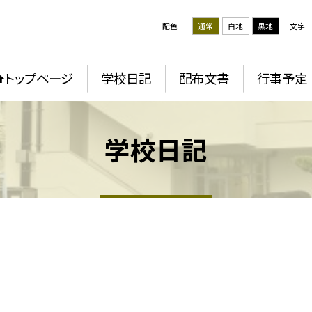
配色
通常
白地
黒地
文字
トップページ
学校日記
配布文書
行事予定
学校日記