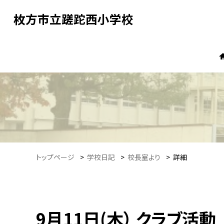
枚方市立蹉跎西小学校
トップページ
>
学校日記
>
校長室より
>
詳細
9月11日(木） クラブ活動