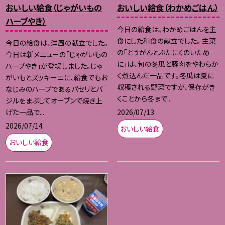
おいしい給食（じゃがいもの
おいしい給食（わかめごはん）
ハーブやき）
今日の給食は、わかめごはんを主
食にした和食の献立でした。 主菜
今日の給食は、洋風の献立でした。
の「とうがんとぶたにくのいため
今日は新メニューの「じゃがいもの
に」は、旬の冬瓜と豚肉をやわらか
ハーブやき」が登場しました。じゃ
く煮込んだ一品です。冬瓜は夏に
がいもとズッキーニに、給食でもお
収穫される野菜ですが、保存がき
なじみのハーブであるパセリとバ
くことから冬まで...
ジルをまぶしてオーブンで焼き上
2026/07/13
げた一品で...
2026/07/14
おいしい給食
おいしい給食