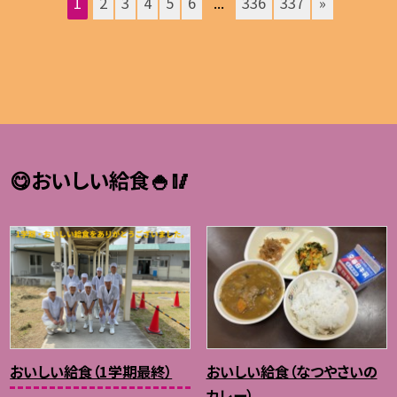
1
2
3
4
5
6
...
336
337
»
😋おいしい給食🍚🥢
おいしい給食（1学期最終）
おいしい給食（なつやさいの
カレー）