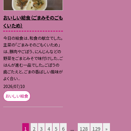
おいしい給食（ごまみそのごも
くいため）
今日の給食は、和食の献立でした。
主菜の「ごまみそのごもくいため」
は、豚肉やごぼう、にんじんなどの
野菜をごまとみそで味付けした、ご
はんが進む一品でした。ごぼうの
歯ごたえと、ごまの香ばしい風味が
よく合い...
2026/07/10
おいしい給食
1
2
3
4
5
6
...
128
129
»