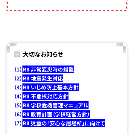
大切なお知らせ
（1）
R8 非常変災時の措
置
（2）
R8 地震発生対応
（3）
R8 いじめ防止基本方針
（4）
R8 不登校対応方針
（5）
R8 学校危機管理マニュアル
（6）
R8 教育計画（学校経営方針）
（7）
R8
児童の「安心な居場所」に向けて