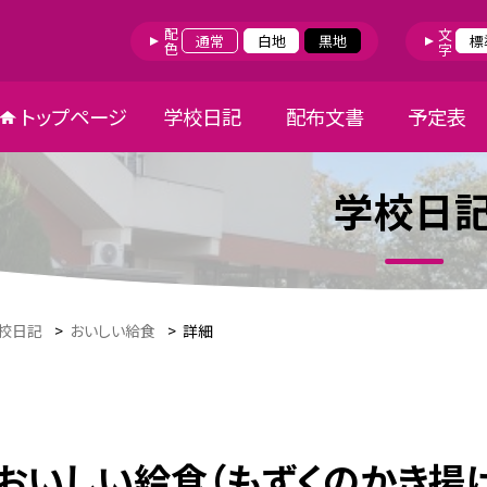
配色
文字
通常
白地
黒地
標
トップページ
学校日記
配布文書
予定表
学校日
校日記
>
おいしい給食
>
詳細
おいしい給食（もずくのかき揚