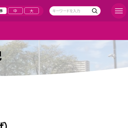
準
中
大
記
げ）