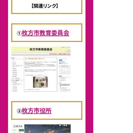
【関連リンク】
枚方市教育委員会
①
枚方市役所
②