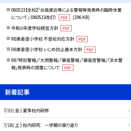
080523【全校】「台風接近等による警報等発表時の臨時休業
について」（080523改訂）
(296 KB)
PDF
令和８年度学校経営方針
PDF
R8東香里小学校 不登校対応方針
PDF
R8東香里小学校 いじめ防止基本方針
PDF
R8「特別警報」「大雨警報」「暴風警報」「暴風雪警報」「洪水警
報」発表時の措置について
PDF
新着記事
7/31( 金 ) 夏季校内研修
7/18( 土 ) 校内研究 一学期の振り返り