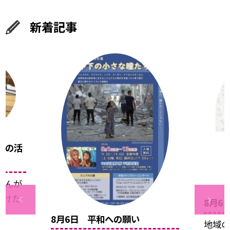
新着記事
員の活
さんが
向けた
8月6
8月6日 平和への願い
地域の