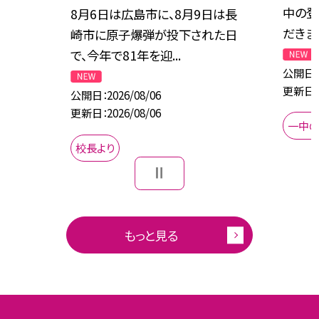
中の登
8月6日は広島市に、8月9日は長
だきま
崎市に原子爆弾が投下された日
で、今年で81年を迎...
公開日
更新日
公開日
2026/08/06
更新日
2026/08/06
一中
校長より
もっと見る