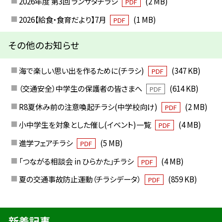
2026年度 第3回 ランサタチラシ
(2 MB)
PDF
2026【給食・食育だより】7月
(1 MB)
PDF
その他のお知らせ
海で楽しい思い出を作るために(チラシ)
(347 KB)
PDF
（交通安全）中学生の保護者の皆さまへ
(614 KB)
PDF
R8夏休み前の注意喚起チラシ(中学校向け)
(2 MB)
PDF
小中学生を対象とした催し(イベント)一覧
(4 MB)
PDF
進学フェアチラシ
(5 MB)
PDF
「つながる相談会 in ひらかた」チラシ
(4 MB)
PDF
夏の交通事故防止運動（チラシデータ）
(859 KB)
PDF
新着記事