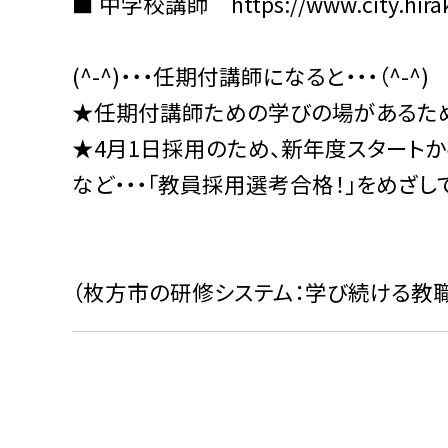
■ 中学校講師 https://www.city.hiraka
(^-^)・・・任期付講師になると・・・（^-^)
★任期付講師ための学びの場があるため
★4月1日採用のため、新年度スタート
など・・・「教員採用選考合格！」をめざ
（枚方市の研修システム：学び続ける教職