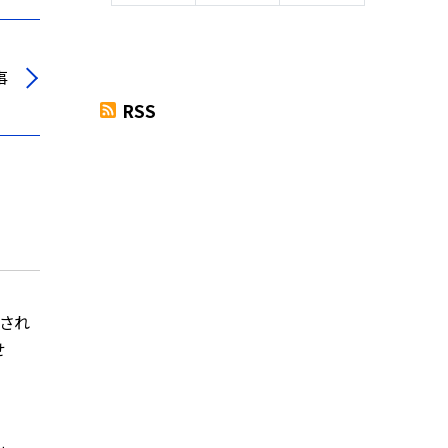
事
RSS
載され
せ