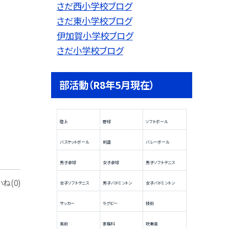
さだ西小学校ブログ
さだ東小学校ブログ
伊加賀小学校ブログ
さだ小学校ブログ
部活動（R8年5月現在）
陸上
野球
ソフトボール
バスケットボール
剣道
バレーボール
男子卓球
女子卓球
男子ソフトテニス
ね(0)
女子ソフトテニス
男子バドミントン
女子バドミントン
サッカー
ラグビー
技術
美術
家庭科
吹奏楽