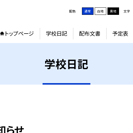
配色
通常
白地
黒地
文字
トップページ
学校日記
配布文書
予定表
学校日記
知らせ