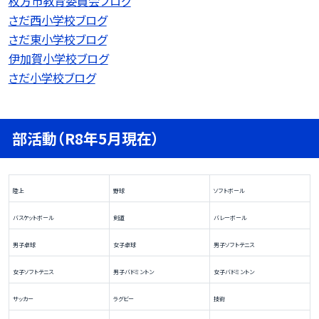
枚方市教育委員会ブログ
さだ西小学校ブログ
さだ東小学校ブログ
伊加賀小学校ブログ
さだ小学校ブログ
部活動（R8年5月現在）
陸上
野球
ソフトボール
バスケットボール
剣道
バレーボール
男子卓球
女子卓球
男子ソフトテニス
女子ソフトテニス
男子バドミントン
女子バドミントン
サッカー
ラグビー
技術