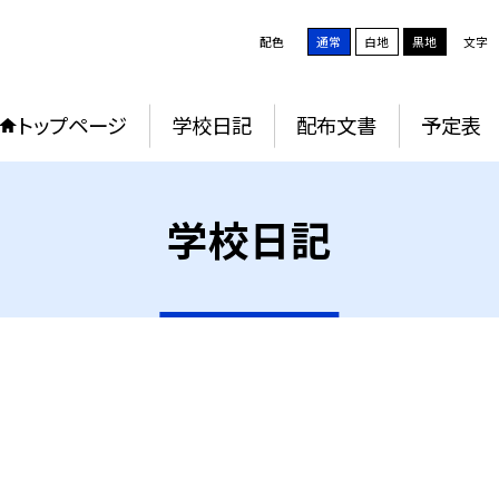
配色
通常
白地
黒地
文字
トップページ
学校日記
配布文書
予定表
学校日記