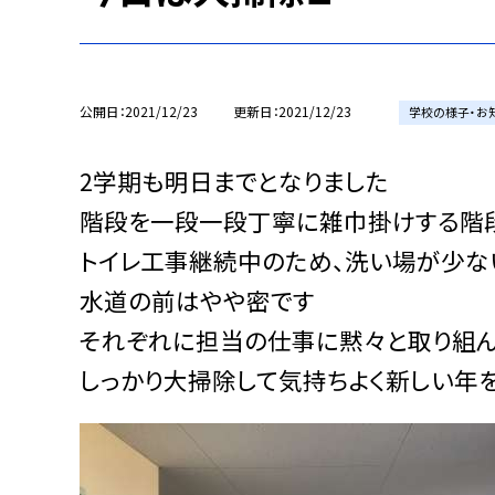
公開日
2021/12/23
更新日
2021/12/23
学校の様子・お
2学期も明日までとなりました
階段を一段一段丁寧に雑巾掛けする階
トイレ工事継続中のため、洗い場が少な
水道の前はやや密です
それぞれに担当の仕事に黙々と取り組
しっかり大掃除して気持ちよく新しい年