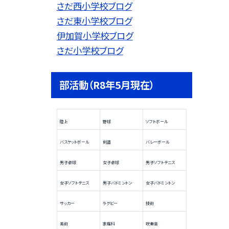
さだ西小学校ブログ
さだ東小学校ブログ
伊加賀小学校ブログ
さだ小学校ブログ
部活動（R8年5月現在）
陸上
野球
ソフトボール
バスケットボール
剣道
バレーボール
男子卓球
女子卓球
男子ソフトテニス
女子ソフトテニス
男子バドミントン
女子バドミントン
サッカー
ラグビー
技術
美術
家庭科
吹奏楽