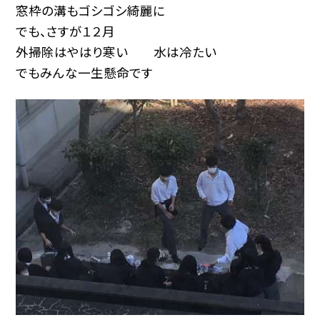
窓枠の溝もゴシゴシ綺麗に
でも、さすが１２月
外掃除はやはり寒い 水は冷たい
でもみんな一生懸命です