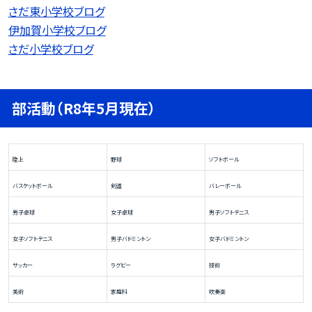
さだ東小学校ブログ
伊加賀小学校ブログ
さだ小学校ブログ
部活動（R8年5月現在）
陸上
野球
ソフトボール
バスケットボール
剣道
バレーボール
男子卓球
女子卓球
男子ソフトテニス
女子ソフトテニス
男子バドミントン
女子バドミントン
サッカー
ラグビー
技術
美術
家庭科
吹奏楽