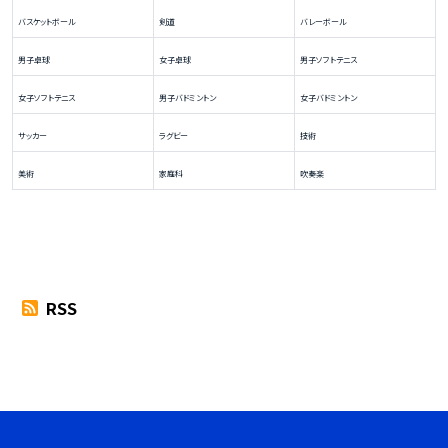
バスケットボール
剣道
バレーボール
男子卓球
女子卓球
男子ソフトテニス
女子ソフトテニス
男子バドミントン
女子バドミントン
サッカー
ラグビー
技術
美術
家庭科
吹奏楽
RSS