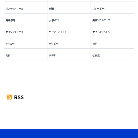
バスケットボール
剣道
バレーボール
男子卓球
女子卓球
男子ソフトテニス
女子ソフトテニス
男子バドミントン
女子バドミントン
サッカー
ラグビー
技術
美術
家庭科
吹奏楽
RSS