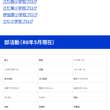
さだ西小学校ブログ
さだ東小学校ブログ
伊加賀小学校ブログ
さだ小学校ブログ
部活動（R8年5月現在）
陸上
野球
ソフトボール
バスケットボール
剣道
バレーボール
男子卓球
女子卓球
男子ソフトテニス
女子ソフトテニス
男子バドミントン
女子バドミントン
サッカー
ラグビー
技術
美術
家庭科
吹奏楽